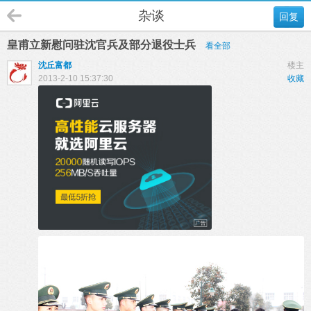
杂谈
回复
皇甫立新慰问驻沈官兵及部分退役士兵
看全部
沈丘富都
楼主
2013-2-10 15:37:30
收藏