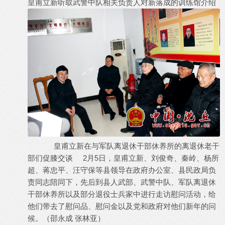
皇甫立新听取武警中队相关负责人对新落成的训练馆介绍
皇甫立新在与军队离退休干部休养所的离退休老干
部们促膝交谈 2月5日，皇甫立新、刘俊奇、秦岭、杨所
超、蒋忠平、汪守保等县领导在政府办公室、县民政局负
责同志陪同下，先后到县人武部、武警中队、军队离退休
干部休养所以及部分退役士兵家中进行走访慰问活动，给
他们带去了慰问品、慰问金以及党和政府对他们新年的问
候。（邵永成 张林亚）