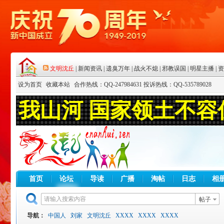
设为首页
收藏本站
合作热线：QQ-247984631 投诉热线：QQ-535789028
首页
论坛
导读
广播
淘帖
日志
相
帖子
导航：
中国人
刘家
文明沈丘
XXXX
XXXX
XXXX