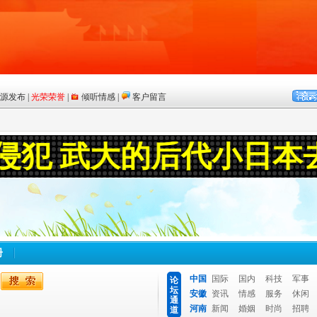
册
中国
国际
国内
科技
军事
论
坛
安徽
资讯
情感
服务
休闲
通
河南
新闻
婚姻
时尚
招聘
道