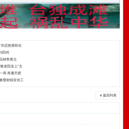
“衣恋慈善阳光
到田间
品销售窝点
敬老院送上“文
一周 再遭开膛
春暨财税宣传工
返回列表