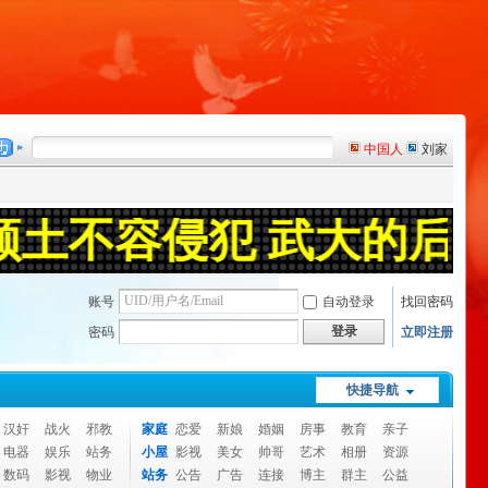
账号
自动登录
找回密码
登录
密码
立即注册
快捷导航
汉奸
战火
邪教
家庭
恋爱
新娘
婚姻
房事
教育
亲子
电器
娱乐
站务
小屋
影视
美女
帅哥
艺术
相册
资源
数码
影视
物业
站务
公告
广告
连接
博主
群主
公益