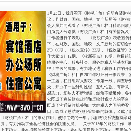
1月23日，我县召开《财税广角》迎新春暨财
议，县财政、国税、地税、文广新局等《财税
会人员共同观看了《财税广角》栏目精彩回放
门负责人分别就《财税广角》栏目有关情况及
工作者进行了表彰。 《财税广角》税收宣传
下，在财政、国税、地税、文广新局的密切合作
态》66期，《税收宣传》22期，《税收征管》
作大家谈》12期、《收新亮点》10期。栏目
绕服务中心、服务社会、服务纳税人的基本职
得了丰硕的成果，有力地促进了税收工作的开
《财税广角》栏目自2011年8月6日开播以来
一主题，栏目组深入财税工作第一线，调查研
众，开办了一些针对性强、互动性强，有新意
感染力、影响力不断增强，触角不断延伸，各
它既成了宣传财税政策和反映财税动态的平台
既成了沟通征收机关和广大纳税人之间的桥梁
口；既成了总结财税征管经验的载体，又成了
们《财税广角》栏目的推动作用，使得过去的一年，我们财税系统坚持聚
务，有力推动了全县经济社会的快速发展。 关于2013年的财税工作，
出上下功夫；要在抓税源经济上下功夫；要在队伍建设上下功夫。坚定信