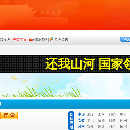
册
中国
国际
国内
科技
军事
论
坛
安徽
资讯
情感
服务
休闲
通
河南
新闻
婚姻
时尚
招聘
道