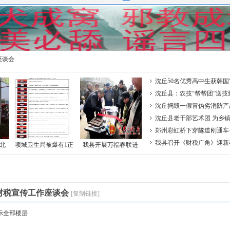
座谈会
沈丘50名优秀高中生获韩国
助学”项目救助
沈丘县：农技“帮帮团”送技
沈丘捣毁一假冒伪劣消防产
沈丘县老干部艺术团 为乡镇
化大餐”
郑州彩虹桥下穿隧道刚通车
破肚
我县召开《财税广角》迎新
道北
项城卫生局被爆有1正
我县开展万福春联进
作座谈会
通
14副领导
农家迎新春活动
伤
财税宣传工作座谈会
[复制链接]
示全部楼层