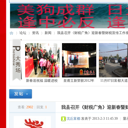
论坛
资讯
新闻
我县召开《财税广角》迎新春暨财税宣传工作
中
»
›
›
›
新春送祝福 温暖进校
皇甫立新荣获2012年
11月07日富都大
园 ----团县委联合周口
度河南省十大拥军优
段五叉路口发生交
智胜文化传媒有限公
属模范荣誉称号
事故，造成1人受
司开展“送温暖”慰问
活动
我县召开《财税广角》迎新春暨
查看:
2902
|
回复:
1
国
沈丘富都
发表于 2013-2-3 11:45:39
|
显