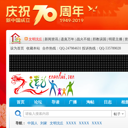
设为首页
收藏本站
合作热线：QQ-247984631 投诉热线：QQ-535789028
首页
论坛
导读
广播
淘帖
日志
相
帖子
导航：
中国人
刘家
文明沈丘
XXXX
XXXX
XXXX