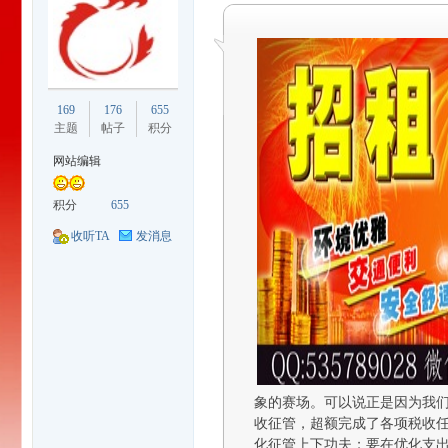
169
176
655
主题
帖子
积分
安
网站编辑
积分
655
收听TA
发消息
徽
象的赛场。可以说正是因为我
收征管，超额完成了各项税收任
化征管上下功夫；要在优化支