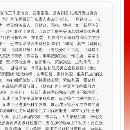
税宣传工作座谈会。县委常委、常务副县长胡恩勇出席会
广角》宣传栏目部门负责人参加了会议。 座谈会上，与
片，栏目组负责人、县财政、国税、地税、文广新局等部
下一步打算作了发言。会议对于振中等16名财税宣传先进
栏目自开播以来，在县委、县政府的正确领导和大力支持
下，已成功采播各类财税新闻节目158期，其中《财税动
21期、《财税月报》16期、《财税分析》11期、《财税工
组认真践行税收工作宗旨，牢牢把握税收工作主题，紧紧围
能，坚持突出重点，创新形式，拓展渠道，主动作为，取
展。 县委常委、常务副县长胡恩勇在会议讲话中指出，
，紧紧围绕“诚信纳税，文明征管，聚财为国，服务民生”的这
究，精心组织策划，坚持紧贴实际、紧贴基层、紧贴群
、有品味的栏目节目，《财税广角》栏目宣传的吸引力、
乡镇（办事处）、各部门责任意识和参与意识不断增强。
，又成了深度挖掘诚信纳税典型、促进综合治税的阵地；
，又成了促进服务科学发展、展示沈丘经济发展成果的窗
展现新时期沈丘财税部门文明优质服务、树立良好社会形
财为国、执法为民的税收工作宗旨，大力培植税源，强化税
胡恩勇要求各级财税部门，要在加强领导上下功夫；要在强
心，振奋精神，奋力争取，圆满完成财税既定目标，为全县