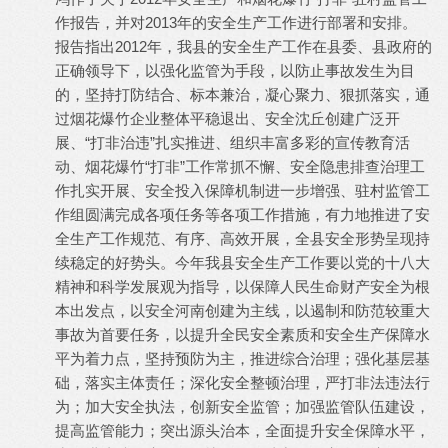
作报告，并对2013年的安全生产工作进行部署和安排。
报告指出2012年，我县的安全生产工作在县委、县政府的
正确领导下，以强化监管为手段，以防止事故发生为目
的，坚持打防结合、标本兼治，凝心聚力、狠抓落实，通
过烟花爆竹企业整体平稳退出、安全沈丘创建广泛开
展、“打非治违”扎实推进、组织丰富多彩的宣传教育活
动、烟花爆竹“打非”工作常抓不懈、安全隐患排查治理工
作扎实开展、安全投入保障机制进一步增强、驻村监管工
作组圆满完成各项任务等各项工作措施，有力地推进了安
全生产工作规范、有序、高效开展，全县安全形势呈现持
续稳定的好势头。今年我县安全生产工作要以党的十八大
精神和科学发展观为指导，以保障人民生命财产安全为根
本出发点，以安全河南创建为主线，以遏制和防范较重大
事故为首要任务，以提升全民安全素质和安全生产保障水
平为着力点，坚持预防为主，推进综合治理；强化基层基
础，落实主体责任；深化安全整顿治理，严打非法违法行
为；加大安全执法，创新安全监管；加强监管队伍建设，
提高监管能力；突出源头治本，全面提升安全保障水平，