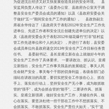
为促进沈丘经济又好又快发展创造良好的安全环境。 县
安监局负责人传达了《县委办公室、县政府办公室关于调
整县安全生产委员会成员的通知》以及《县政府安委会关
于做好“五一”期间安全生产工作的通知》。 县政协副主
席崔永华传达了《县政府关于表彰2012年安全生产工作先
进单位、先进工作者和安全沈丘创建先进单位的决定》以
及《县政府安委会关于表彰2012年烟花爆竹“打非”驻村监
管工作先进单位和个人的决定》，并进行了表彰，县安委
会成员单位向县政府递交2013年安全生产工作目标任务责
任书。 县委副书记、县长皇甫立新在会上就做好今年的
安全生产工作作了具体要求。 一要讲政治、抓认识。皇甫
立新指出，安全生产工作事关我县的发展稳定，事关人民
生命财产安全，事关每个干部的切身利益，各级各部门必
须站在讲政治的高度，要切实把安全工作放在心上、抓在
手上、落实在行动上，坚持安全生产无小事，成为敢抓敢
管的“强手”，成为会抓会管的“能手”。二要讲作风、抓落
实。皇甫立新强调，做好安全生产工作，关键在作风，核
心在落实。要坚决杜绝一些干部在工作中不想抓落实、不
会抓落实、不敢抓落实。安全生产责任大如天，“实干”是