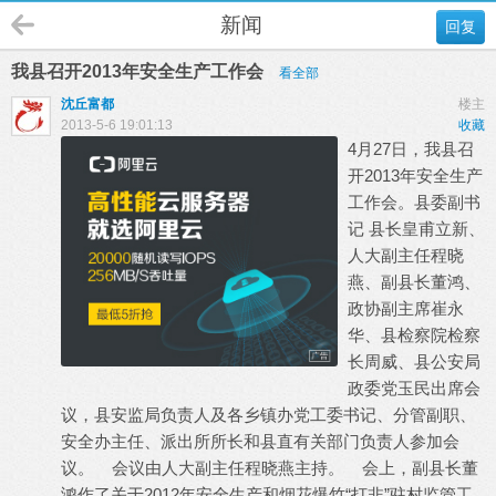
新闻
回复
我县召开2013年安全生产工作会
看全部
沈丘富都
楼主
2013-5-6 19:01:13
收藏
4月27日，我县召
开2013年安全生产
工作会。县委副书
记 县长皇甫立新、
人大副主任程晓
燕、副县长董鸿、
政协副主席崔永
华、县检察院检察
长周威、县公安局
政委党玉民出席会
议，县安监局负责人及各乡镇办党工委书记、分管副职、
安全办主任、派出所所长和县直有关部门负责人参加会
议。 会议由人大副主任程晓燕主持。 会上，副县长董
鸿作了关于2012年安全生产和烟花爆竹“打非”驻村监管工