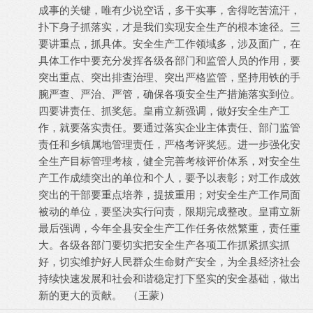
成事的关键，唯有少说空话，多干实事，舍得吃苦流汗，
扑下身子抓落实，才是我们实现安全生产的根本途径。三
要讲重点，抓具体。安全生产工作领域多，涉及面广，在
具体工作中要充分发挥各级各部门和监管人员的作用，要
突出重点、突出排查治理、突出严格监管，坚持用铁的手
腕严查、严治、严管，确保各项安全生产措施落实到位。
四要讲责任、抓奖惩。皇甫立新强调，做好安全生产工
作，就要落实责任。要通过落实企业主体责任、部门监管
责任和乡镇属地管理责任，严格考评奖惩。进一步强化安
全生产目标管理考核，健全完善考核评价体系，对安全生
产工作成绩突出的单位和个人，要予以表彰；对工作成效
突出的干部要重点培养，提拔重用；对安全生产工作局面
被动的单位，要坚决实行问责，限期完成整改。皇甫立新
最后强调，今年全县安全生产工作任务依然繁重，责任重
大。各级各部门要切实把安全生产各项工作抓紧抓实抓
好，切实维护好人民群众生命财产安全，为全县经济社会
持续快速发展和社会和谐稳定打下坚实的安全基础，做出
新的更大的贡献。 （王蒙）