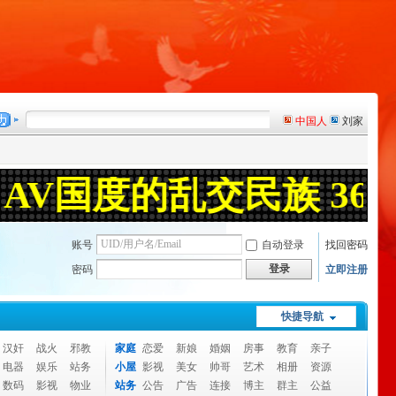
账号
自动登录
找回密码
登录
密码
立即注册
快捷导航
汉奸
战火
邪教
家庭
恋爱
新娘
婚姻
房事
教育
亲子
电器
娱乐
站务
小屋
影视
美女
帅哥
艺术
相册
资源
数码
影视
物业
站务
公告
广告
连接
博主
群主
公益