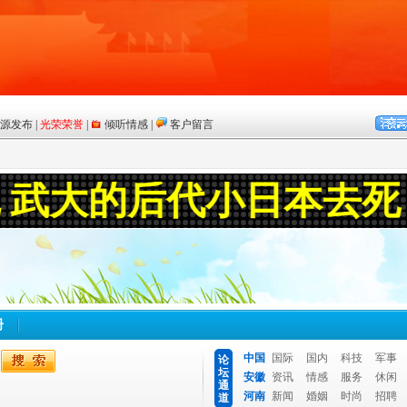
册
中国
国际
国内
科技
军事
论
坛
安徽
资讯
情感
服务
休闲
通
河南
新闻
婚姻
时尚
招聘
道