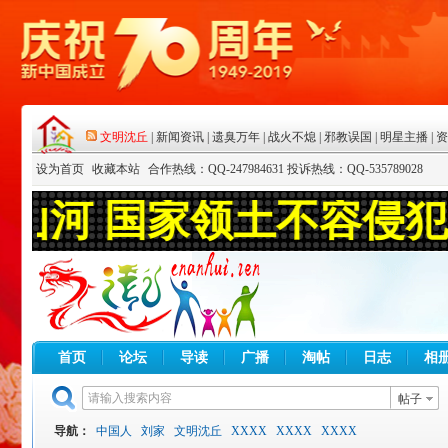
设为首页
收藏本站
合作热线：QQ-247984631 投诉热线：QQ-535789028
首页
论坛
导读
广播
淘帖
日志
相
帖子
导航：
中国人
刘家
文明沈丘
XXXX
XXXX
XXXX