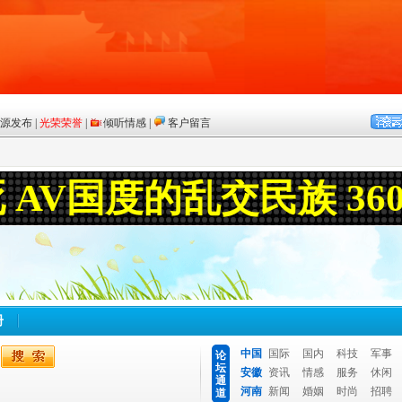
册
中国
国际
国内
科技
军事
论
坛
安徽
资讯
情感
服务
休闲
通
河南
新闻
婚姻
时尚
招聘
道