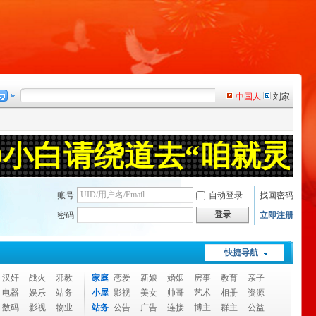
账号
自动登录
找回密码
登录
密码
立即注册
快捷导航
汉奸
战火
邪教
家庭
恋爱
新娘
婚姻
房事
教育
亲子
电器
娱乐
站务
小屋
影视
美女
帅哥
艺术
相册
资源
数码
影视
物业
站务
公告
广告
连接
博主
群主
公益