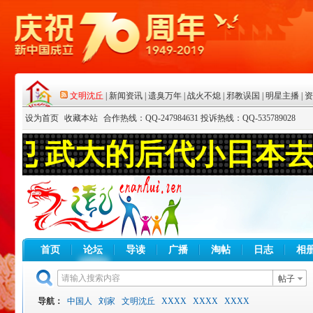
设为首页
收藏本站
合作热线：QQ-247984631 投诉热线：QQ-535789028
首页
论坛
导读
广播
淘帖
日志
相
帖子
导航：
中国人
刘家
文明沈丘
XXXX
XXXX
XXXX