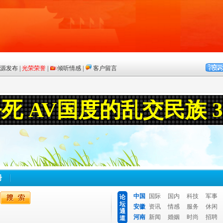
册
中国
国际
国内
科技
军事
论
坛
安徽
资讯
情感
服务
休闲
通
河南
新闻
婚姻
时尚
招聘
道