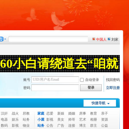
账号
自动登录
找回密码
登录
密码
立即注册
快捷导航
汉奸
战火
邪教
家庭
恋爱
新娘
婚姻
房事
教育
亲子
电器
娱乐
站务
小屋
影视
美女
帅哥
艺术
相册
资源
数码
影视
物业
站务
公告
广告
连接
博主
群主
公益